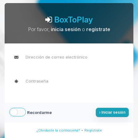
BoxToPlay
Por favor,
inicia sesión
o
regístrate
Recordarme
Iniciar sesión
-
¿Olvidaste la contraseña?
Regístrate