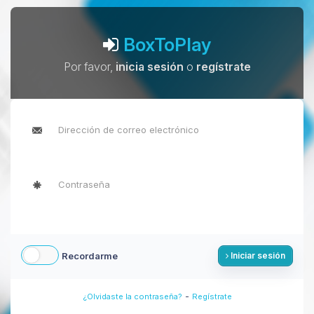
BoxToPlay
Por favor,
inicia sesión
o
regístrate
Recordarme
Iniciar sesión
-
¿Olvidaste la contraseña?
Regístrate