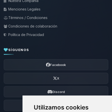
Nuestra Compañía
Menciones Legales
Términos / Condiciones
Condiciones de colaboración
Política de Privacidad
SÍGUENOS
Facebook
X
Discord
Foro
Utilizamos cookies