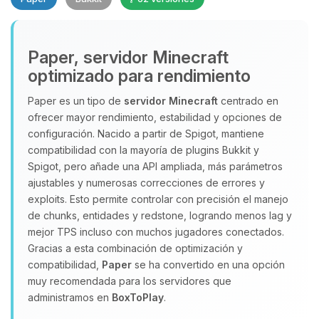
Paper, servidor Minecraft
optimizado para rendimiento
Paper es un tipo de
servidor Minecraft
centrado en
ofrecer mayor rendimiento, estabilidad y opciones de
Yupi, por fin alguien con quien
configuración. Nacido a partir de Spigot, mantiene
hablar! Soy Choupy, tu pequeno
compatibilidad con la mayoría de plugins Bukkit y
asistente de BoxToPlay. Cuentame
Spigot, pero añade una API ampliada, más parámetros
que necesitas y moveré mis
ajustables y numerosas correcciones de errores y
pequenos circuitos para ayudarte.
exploits. Esto permite controlar con precisión el manejo
08/08/2026 03:42
de chunks, entidades y redstone, logrando menos lag y
mejor TPS incluso con muchos jugadores conectados.
Gracias a esta combinación de optimización y
compatibilidad,
Paper
se ha convertido en una opción
muy recomendada para los servidores que
administramos en
BoxToPlay
.