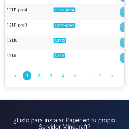
1.21.11-pre4
1.21.11-pre4
1.21.11-pre3
1.21.11-pre3
1.21.10
1.21.10
1.21.9
1.21.9
«
1
2
3
4
5
...
7
»
¿Listo para instalar Paper en tu propio
Servidor Minecraft?