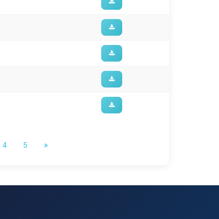
4
5
»