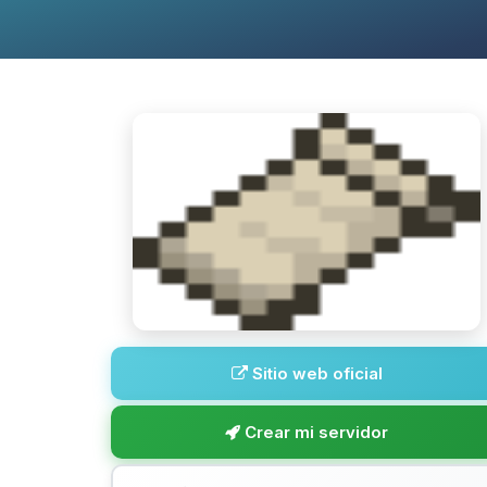
Sitio web oficial
Crear mi servidor