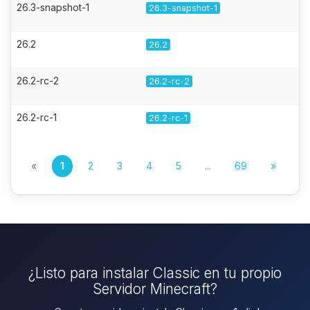
26.3-snapshot-1
26.3-snapshot-1
26.2
26.2
26.2-rc-2
26.2-rc-2
26.2-rc-1
26.2-rc-1
«
1
2
3
4
5
...
69
»
¿Listo para instalar Classic en tu propio
Servidor Minecraft?