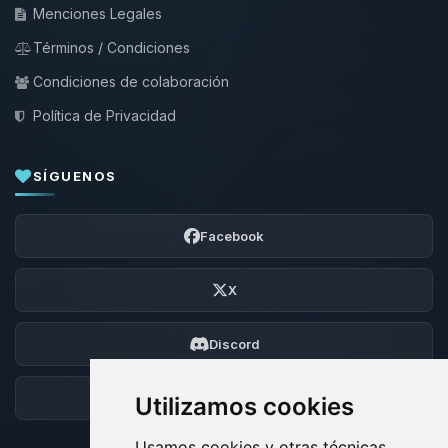
Menciones Legales
Términos / Condiciones
Condiciones de colaboración
Política de Privacidad
SÍGUENOS
Facebook
X
Discord
Foro
Utilizamos cookies
Usamos cookies y otras técnicas