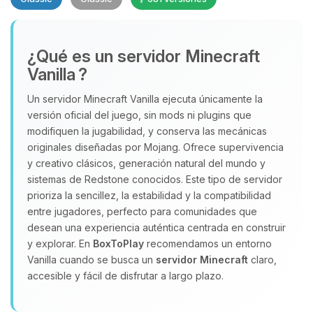
¿Qué es un servidor Minecraft
Vanilla ?
Un servidor Minecraft Vanilla ejecuta únicamente la
versión oficial del juego, sin mods ni plugins que
Yupi, por fin alguien con quien
modifiquen la jugabilidad, y conserva las mecánicas
hablar! Soy Choupy, tu pequeno
originales diseñadas por Mojang. Ofrece supervivencia
asistente de BoxToPlay. Cuentame
y creativo clásicos, generación natural del mundo y
que necesitas y moveré mis
sistemas de Redstone conocidos. Este tipo de servidor
pequenos circuitos para ayudarte.
prioriza la sencillez, la estabilidad y la compatibilidad
09/08/2026 15:43
entre jugadores, perfecto para comunidades que
desean una experiencia auténtica centrada en construir
y explorar. En
BoxToPlay
recomendamos un entorno
Vanilla cuando se busca un
servidor Minecraft
claro,
accesible y fácil de disfrutar a largo plazo.