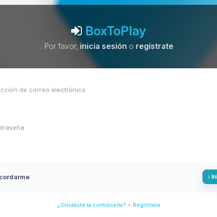
BoxToPlay
Por favor,
inicia sesión
o
regístrate
cordarme
In
-
¿Olvidaste la contraseña?
Regístrate