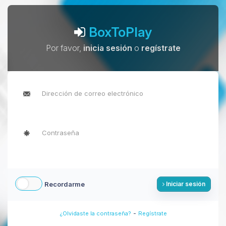
BoxToPlay
Por favor,
inicia sesión
o
regístrate
Recordarme
Iniciar sesión
-
¿Olvidaste la contraseña?
Regístrate