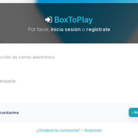
BoxToPlay
Por favor,
inicia sesión
o
regístrate
cordarme
In
-
¿Olvidaste la contraseña?
Regístrate