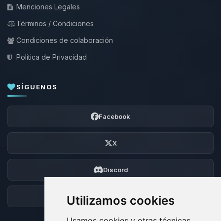
Menciones Legales
Términos / Condiciones
Condiciones de colaboración
Política de Privacidad
SÍGUENOS
Facebook
X
Discord
Foro
Utilizamos cookies
Usamos cookies y otras técnicas