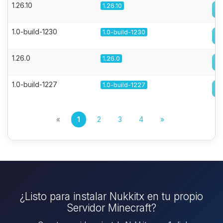
1.26.10
1.26.10
1.0-build-1230
1.0-build-1230
1.26.0
1.26.0
1.0-build-1227
1.0-build-1227
«
1
2
3
4
»
¿Listo para instalar Nukkitx en tu propio
Servidor Minecraft?