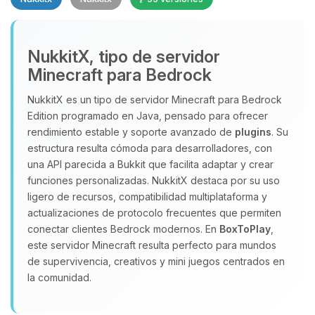
NukkitX, tipo de servidor
Minecraft para Bedrock
NukkitX es un tipo de servidor Minecraft para Bedrock
Edition programado en Java, pensado para ofrecer
Yupi, por fin alguien con quien
rendimiento estable y soporte avanzado de
plugins
. Su
hablar! Soy Choupy, tu pequeno
estructura resulta cómoda para desarrolladores, con
asistente de BoxToPlay. Cuentame
una API parecida a Bukkit que facilita adaptar y crear
que necesitas y moveré mis
funciones personalizadas. NukkitX destaca por su uso
pequenos circuitos para ayudarte.
ligero de recursos, compatibilidad multiplataforma y
09/08/2026 05:10
actualizaciones de protocolo frecuentes que permiten
conectar clientes Bedrock modernos. En
BoxToPlay
,
este servidor Minecraft resulta perfecto para mundos
de supervivencia, creativos y mini juegos centrados en
la comunidad.