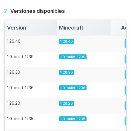
Versiones disponibles
Versión
Minecraft
Act
1.26.40
1.26.40
1.0-build-1239
1.0-build-1239
1.26.30
1.26.30
1.0-build-1236
1.0-build-1236
1.26.20
1.26.20
1.0-build-1235
1.0-build-1235