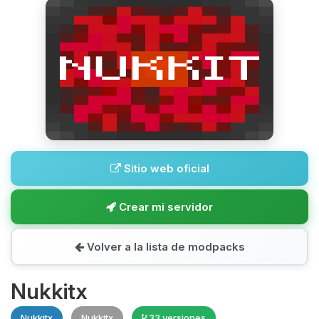
Sitio web oficial
Crear mi servidor
Volver a la lista de modpacks
Nukkitx
Nukkitx
Nukkitx
33 versiones