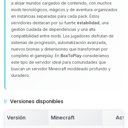
Yupi, por fin alguien con quien
a alojar mundos cargados de contenido, con muchos
hablar! Soy Choupy, tu pequeno
mods tecnológicos, mágicos y de aventura organizados
asistente de BoxToPlay. Cuentame
en instancias separadas para cada pack. Estos
que necesitas y moveré mis
servidores destacan por su fuerte
estabilidad
, una
pequenos circuitos para ayudarte.
gestión cuidada de dependencias y una alta
08/08/2026 16:14
compatibilidad entre mods. Los jugadores disfrutan de
sistemas de progresión, automatización avanzada,
nuevos biomas y dimensiones que transforman por
completo el gameplay. En
BoxToPlay
consideramos
este tipo de servidor ideal para comunidades que
buscan un servidor Minecraft moddeado profundo y
duradero.
Versiones disponibles
Versión
Minecraft
Acti