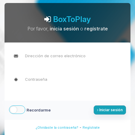
BoxToPlay
Por favor,
inicia sesión
o
regístrate
Recordarme
Iniciar sesión
-
¿Olvidaste la contraseña?
Regístrate