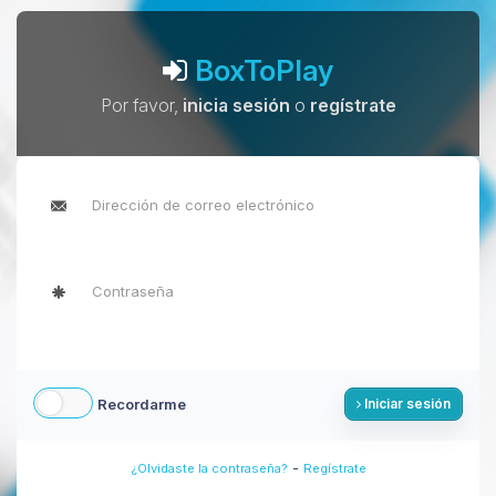
BoxToPlay
Por favor,
inicia sesión
o
regístrate
Recordarme
Iniciar sesión
-
¿Olvidaste la contraseña?
Regístrate