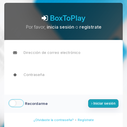
BoxToPlay
Por favor,
inicia sesión
o
regístrate
Recordarme
Iniciar sesión
-
¿Olvidaste la contraseña?
Regístrate