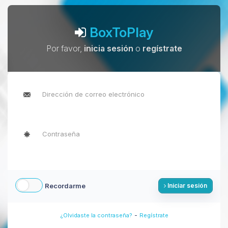
BoxToPlay
Por favor,
inicia sesión
o
regístrate
Recordarme
Iniciar sesión
-
¿Olvidaste la contraseña?
Regístrate