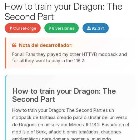
How to train your Dragon: The
Second Part
CurseForge
6 versiones
92,371
Nota del desarrollador:
Yupi, por fin alguien con quien
For all Fans they played my other HTTYD modpack and
hablar! Soy Choupy, tu pequeno
for all they want to play in the 1.18.2
asistente de BoxToPlay. Cuentame
que necesitas y moveré mis
pequenos circuitos para ayudarte.
How to train your Dragon: The
07/08/2026 10:22
Second Part
How to train your Dragon: The Second Part es un
modpack de fantasía creado para disfrutar del universo
de Dragons en un servidor Minecraft 1.18.2. Basado en el
mod Isle of Berk, añade biomas temáticos, dragones
emblemáticos para domar y montar, y un mundo