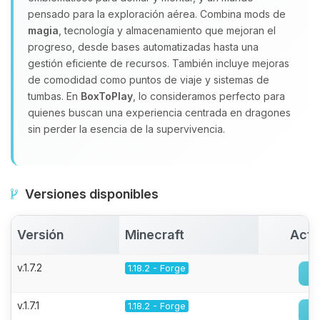
pensado para la exploración aérea. Combina mods de
magia
, tecnología y almacenamiento que mejoran el
progreso, desde bases automatizadas hasta una
gestión eficiente de recursos. También incluye mejoras
de comodidad como puntos de viaje y sistemas de
tumbas. En
BoxToPlay
, lo consideramos perfecto para
quienes buscan una experiencia centrada en dragones
sin perder la esencia de la supervivencia.
Versiones disponibles
Versión
Minecraft
Acti
v.1.7.2
1.18.2 - Forge
v.1.7.1
1.18.2 - Forge