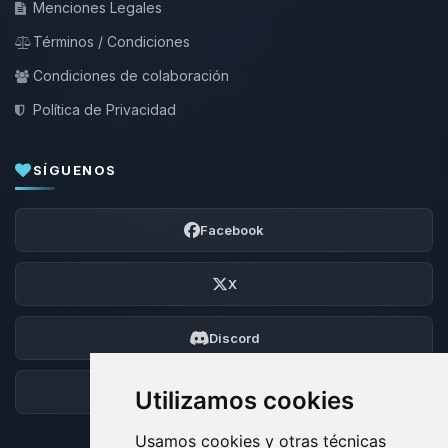
Menciones Legales
Términos / Condiciones
Condiciones de colaboración
Política de Privacidad
SÍGUENOS
Facebook
X
Discord
Foro
Utilizamos cookies
Usamos cookies y otras técnicas