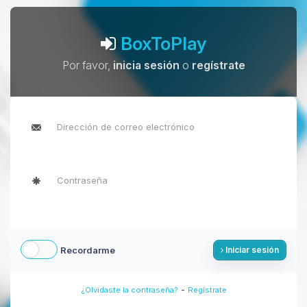
BoxToPlay
Por favor,
inicia sesión
o
regístrate
Recordarme
Iniciar sesión
-
¿Olvidaste la contraseña?
Regístrate