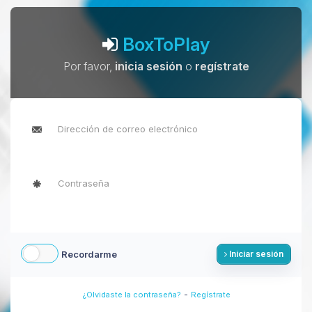
BoxToPlay
Por favor,
inicia sesión
o
regístrate
Recordarme
Iniciar sesión
-
¿Olvidaste la contraseña?
Regístrate