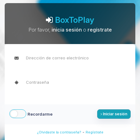
BoxToPlay
Por favor,
inicia sesión
o
regístrate
Recordarme
Iniciar sesión
-
¿Olvidaste la contraseña?
Regístrate