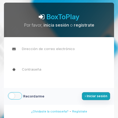
BoxToPlay
Por favor,
inicia sesión
o
regístrate
Recordarme
Iniciar sesión
-
¿Olvidaste la contraseña?
Regístrate