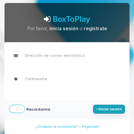
BoxToPlay
Por favor,
inicia sesión
o
regístrate
Recordarme
Iniciar sesión
-
¿Olvidaste la contraseña?
Regístrate