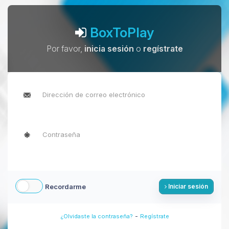
BoxToPlay
Por favor,
inicia sesión
o
regístrate
Recordarme
Iniciar sesión
-
¿Olvidaste la contraseña?
Regístrate