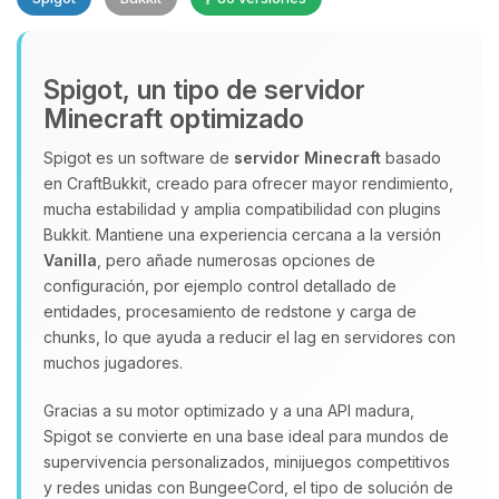
Spigot, un tipo de servidor
Minecraft optimizado
Spigot es un software de
servidor Minecraft
basado
en CraftBukkit, creado para ofrecer mayor rendimiento,
Yupi, por fin alguien con quien
mucha estabilidad y amplia compatibilidad con plugins
hablar! Soy Choupy, tu pequeno
Bukkit. Mantiene una experiencia cercana a la versión
asistente de BoxToPlay. Cuentame
Vanilla
, pero añade numerosas opciones de
que necesitas y moveré mis
configuración, por ejemplo control detallado de
pequenos circuitos para ayudarte.
entidades, procesamiento de redstone y carga de
chunks, lo que ayuda a reducir el lag en servidores con
08/08/2026 12:09
muchos jugadores.
Gracias a su motor optimizado y a una API madura,
Spigot se convierte en una base ideal para mundos de
supervivencia personalizados, minijuegos competitivos
y redes unidas con BungeeCord, el tipo de solución de