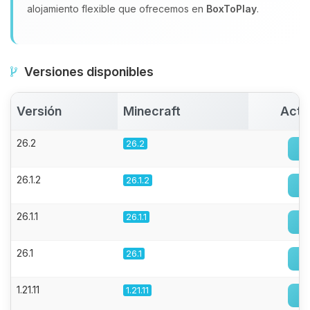
alojamiento flexible que ofrecemos en
BoxToPlay
.
Versiones disponibles
Versión
Minecraft
Acti
26.2
26.2
26.1.2
26.1.2
26.1.1
26.1.1
26.1
26.1
1.21.11
1.21.11