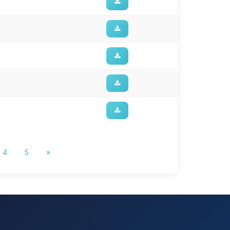
4
5
»