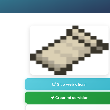
Sitio web oficial
Crear mi servidor