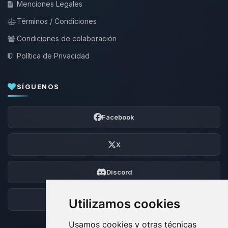
Menciones Legales
Términos / Condiciones
Condiciones de colaboración
Política de Privacidad
SÍGUENOS
Facebook
X
Discord
Foro
Utilizamos cookies
Usamos cookies y otras técnicas