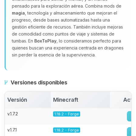
pensado para la exploración aérea. Combina mods de
magia
, tecnología y almacenamiento que mejoran el
progreso, desde bases automatizadas hasta una
gestión eficiente de recursos. También incluye mejoras
de comodidad como puntos de viaje y sistemas de
tumbas. En
BoxToPlay
, lo consideramos perfecto para
quienes buscan una experiencia centrada en dragones
sin perder la esencia de la supervivencia.
Versiones disponibles
Versión
Minecraft
Acti
v.1.7.2
1.18.2 - Forge
v.1.7.1
1.18.2 - Forge