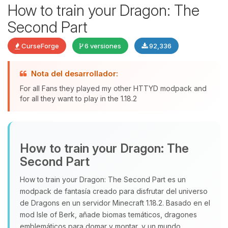
How to train your Dragon: The
Second Part
CurseForge
6 versiones
92,336
Nota del desarrollador:
Yupi, por fin alguien con quien
For all Fans they played my other HTTYD modpack and
hablar! Soy Choupy, tu pequeno
for all they want to play in the 1.18.2
asistente de BoxToPlay. Cuentame
que necesitas y moveré mis
pequenos circuitos para ayudarte.
How to train your Dragon: The
07/08/2026 02:39
Second Part
How to train your Dragon: The Second Part es un
modpack de fantasía creado para disfrutar del universo
de Dragons en un servidor Minecraft 1.18.2. Basado en el
mod Isle of Berk, añade biomas temáticos, dragones
emblemáticos para domar y montar, y un mundo