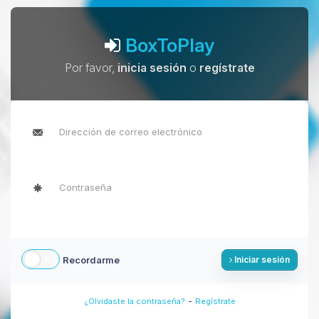
BoxToPlay
Por favor,
inicia sesión
o
regístrate
Recordarme
Iniciar sesión
-
¿Olvidaste la contraseña?
Regístrate