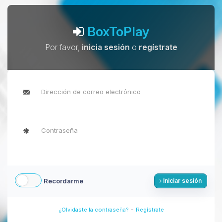
BoxToPlay
Por favor,
inicia sesión
o
regístrate
Recordarme
Iniciar sesión
-
¿Olvidaste la contraseña?
Regístrate