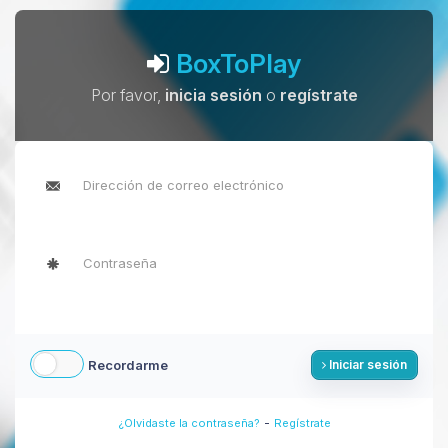
BoxToPlay
Por favor,
inicia sesión
o
regístrate
Recordarme
Iniciar sesión
-
¿Olvidaste la contraseña?
Regístrate