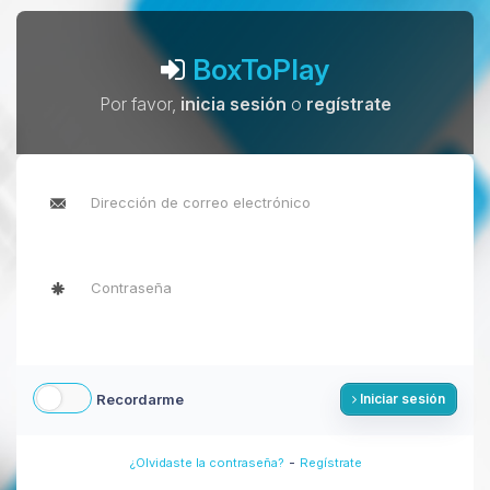
BoxToPlay
Por favor,
inicia sesión
o
regístrate
Recordarme
Iniciar sesión
-
¿Olvidaste la contraseña?
Regístrate