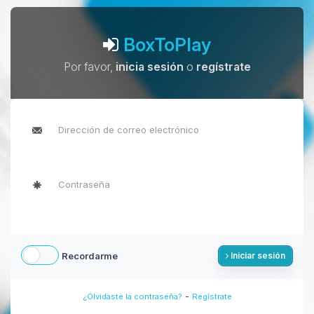
BoxToPlay
Por favor,
inicia sesión
o
regístrate
Recordarme
Iniciar sesión
-
¿Olvidaste la contraseña?
Regístrate