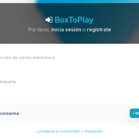
BoxToPlay
Por favor,
inicia sesión
o
regístrate
cordarme
In
-
¿Olvidaste la contraseña?
Regístrate