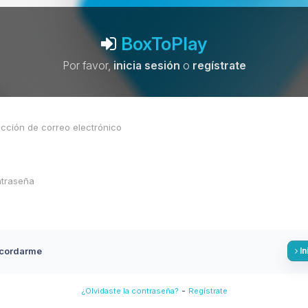
BoxToPlay
Por favor,
inicia sesión
o
regístrate
cordarme
In
-
¿Olvidaste la contraseña?
Regístrate