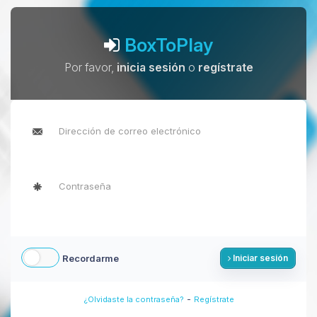
BoxToPlay
Por favor,
inicia sesión
o
regístrate
Recordarme
Iniciar sesión
-
¿Olvidaste la contraseña?
Regístrate