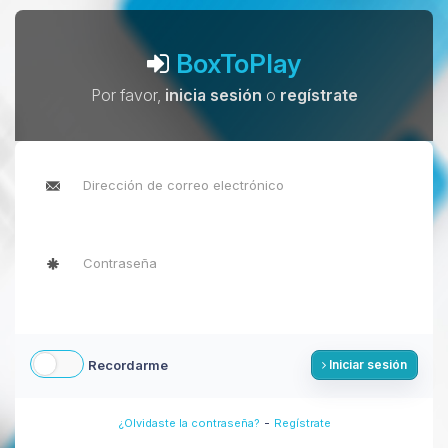
BoxToPlay
Por favor,
inicia sesión
o
regístrate
Recordarme
Iniciar sesión
-
¿Olvidaste la contraseña?
Regístrate