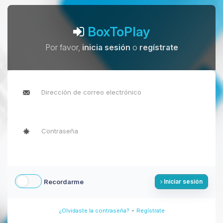
BoxToPlay
Por favor,
inicia sesión
o
regístrate
Recordarme
Iniciar sesión
-
¿Olvidaste la contraseña?
Regístrate