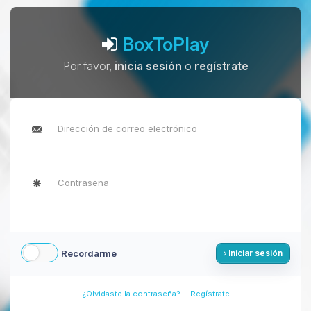
BoxToPlay
Por favor,
inicia sesión
o
regístrate
Recordarme
Iniciar sesión
-
¿Olvidaste la contraseña?
Regístrate