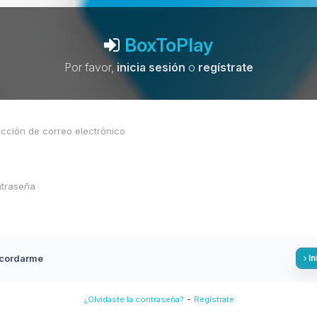
BoxToPlay
Por favor,
inicia sesión
o
regístrate
cordarme
In
-
¿Olvidaste la contraseña?
Regístrate