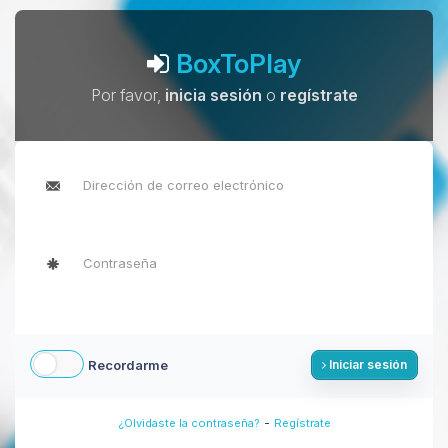
BoxToPlay
Por favor,
inicia sesión
o
regístrate
Recordarme
Iniciar sesión
-
¿Olvidaste la contraseña?
Regístrate