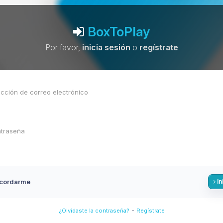
BoxToPlay
Por favor,
inicia sesión
o
regístrate
cordarme
In
-
¿Olvidaste la contraseña?
Regístrate