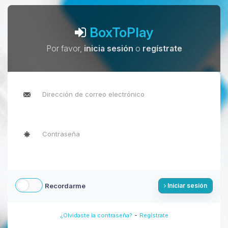
BoxToPlay
Por favor,
inicia sesión
o
regístrate
Recordarme
Iniciar sesión
-
¿Olvidaste la contraseña?
Regístrate