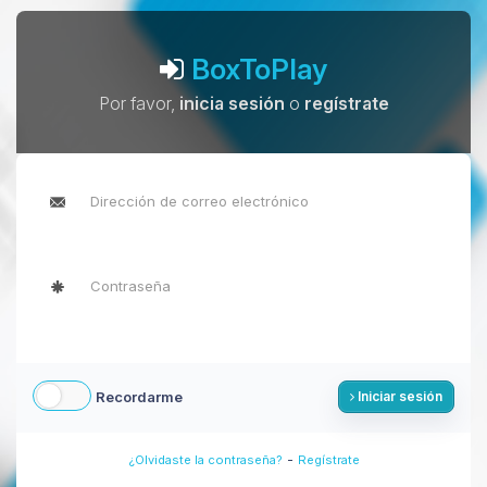
BoxToPlay
Por favor,
inicia sesión
o
regístrate
Recordarme
Iniciar sesión
-
¿Olvidaste la contraseña?
Regístrate