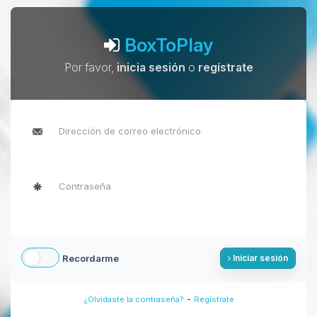
BoxToPlay
Por favor,
inicia sesión
o
regístrate
Recordarme
Iniciar sesión
-
¿Olvidaste la contraseña?
Regístrate