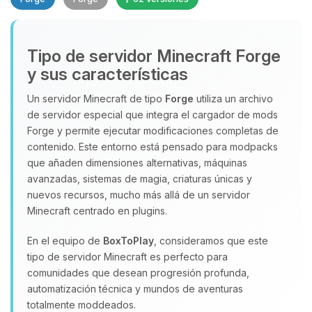
Tipo de servidor Minecraft Forge
Yupi, por fin alguien con quien
hablar! Soy Choupy, tu pequeno
y sus características
asistente de BoxToPlay. Cuentame
Un servidor Minecraft de tipo
Forge
utiliza un archivo
que necesitas y moveré mis
de servidor especial que integra el cargador de mods
pequenos circuitos para ayudarte.
Forge y permite ejecutar modificaciones completas de
07/08/2026 19:34
contenido. Este entorno está pensado para modpacks
que añaden dimensiones alternativas, máquinas
avanzadas, sistemas de magia, criaturas únicas y
nuevos recursos, mucho más allá de un servidor
Minecraft centrado en plugins.
En el equipo de
BoxToPlay
, consideramos que este
tipo de servidor Minecraft es perfecto para
comunidades que desean progresión profunda,
automatización técnica y mundos de aventuras
totalmente moddeados.