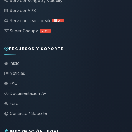
Servidor Bungee / Velocity
Servidor VPS
Servidor Teamspeak
NEW !
Super Choupy
NEW !
RECURSOS Y SOPORTE
Inicio
Noticias
FAQ
Documentación API
Foro
Contacto / Soporte
INFORMACIÓN LEGAL