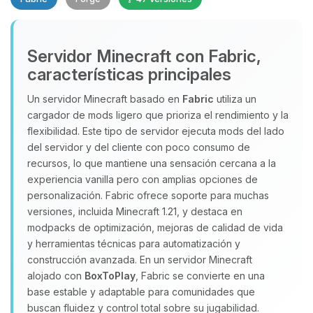
Servidor Minecraft con Fabric,
características principales
Un servidor Minecraft basado en
Fabric
utiliza un
cargador de mods ligero que prioriza el rendimiento y la
Yupi, por fin alguien con quien
flexibilidad. Este tipo de servidor ejecuta mods del lado
hablar! Soy Choupy, tu pequeno
del servidor y del cliente con poco consumo de
asistente de BoxToPlay. Cuentame
recursos, lo que mantiene una sensación cercana a la
que necesitas y moveré mis
experiencia vanilla pero con amplias opciones de
pequenos circuitos para ayudarte.
personalización. Fabric ofrece soporte para muchas
07/08/2026 22:42
versiones, incluida Minecraft 1.21, y destaca en
modpacks de optimización, mejoras de calidad de vida
y herramientas técnicas para automatización y
construcción avanzada. En un servidor Minecraft
alojado con
BoxToPlay
, Fabric se convierte en una
base estable y adaptable para comunidades que
buscan fluidez y control total sobre su jugabilidad.