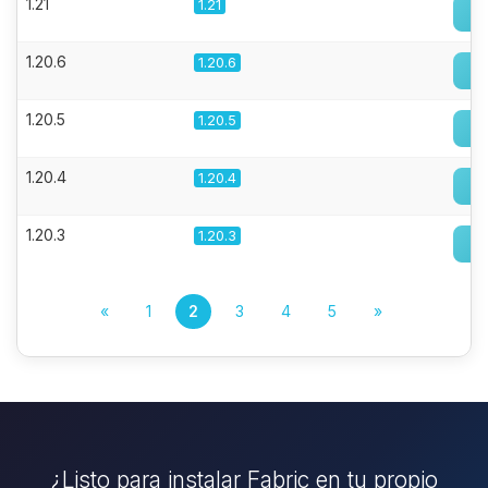
1.21
1.21
1.20.6
1.20.6
1.20.5
1.20.5
1.20.4
1.20.4
1.20.3
1.20.3
«
1
2
3
4
5
»
¿Listo para instalar Fabric en tu propio