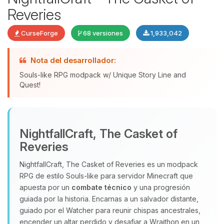
Reveries
CurseForge
68 versiones
1,933,042
Nota del desarrollador:
Souls-like RPG modpack w/ Unique Story Line and
Quest!
Yupi, por fin alguien con quien
hablar! Soy Choupy, tu pequeno
asistente de BoxToPlay. Cuentame
NightfallCraft, The Casket of
que necesitas y moveré mis
Reveries
pequenos circuitos para ayudarte.
NightfallCraft, The Casket of Reveries es un modpack
08/08/2026 02:57
RPG de estilo Souls‑like para servidor Minecraft que
apuesta por un
combate técnico
y una progresión
guiada por la historia. Encarnas a un salvador distante,
guiado por el Watcher para reunir chispas ancestrales,
encender un altar perdido y desafiar a Wraithon en un