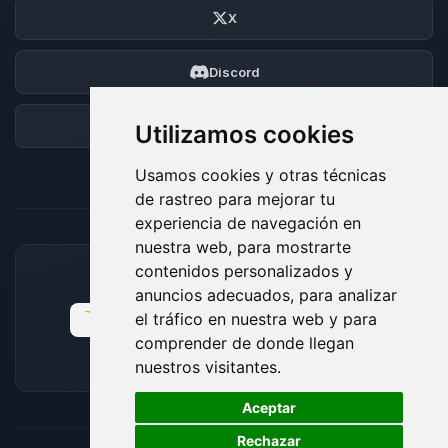
X
Discord
Foro
Utilizamos cookies
Usamos cookies y otras técnicas
de rastreo para mejorar tu
experiencia de navegación en
nuestra web, para mostrarte
contenidos personalizados y
MÉTODOS DE PAGO ACEPTADOS
anuncios adecuados, para analizar
el tráfico en nuestra web y para
comprender de donde llegan
nuestros visitantes.
🍪
Aceptar
Rechazar