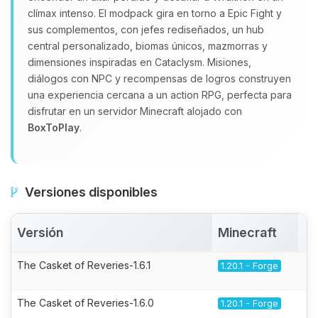
clímax intenso. El modpack gira en torno a Epic Fight y
sus complementos, con jefes rediseñados, un hub
central personalizado, biomas únicos, mazmorras y
dimensiones inspiradas en Cataclysm. Misiones,
diálogos con NPC y recompensas de logros construyen
una experiencia cercana a un action RPG, perfecta para
disfrutar en un servidor Minecraft alojado con
BoxToPlay
.
Versiones disponibles
Versión
Minecraft
A
The Casket of Reveries-1.6.1
1.20.1 - Forge
The Casket of Reveries-1.6.0
1.20.1 - Forge