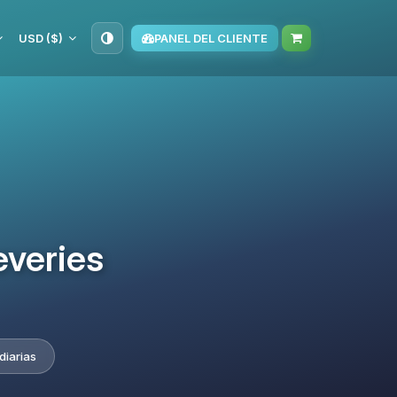
USD ($)
PANEL DEL CLIENTE
everies
diarias