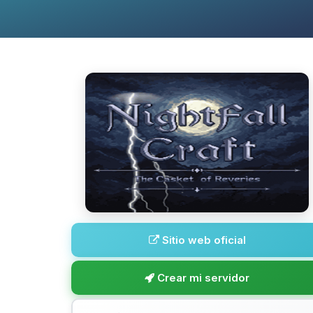
Sitio web oficial
Crear mi servidor