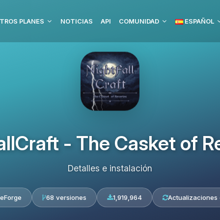
TROS PLANES
NOTICIAS
API
COMUNIDAD
ESPAÑOL
allCraft - The Casket of R
Detalles e instalación
eForge
68 versiones
1,919,964
Actualizaciones 