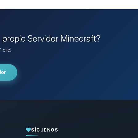
u propio Servidor Minecraft?
 clic!
dor
SÍGUENOS
Yupi, por fin alguien con quien hablar!