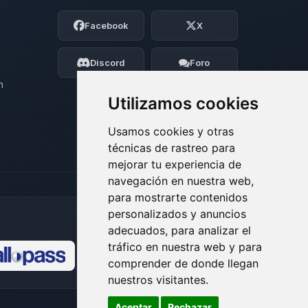
Soy Choupy, tu pequeno asistente de
Facebook
X
BoxToPlay. Cuentame que necesitas y
moveré mis pequenos circuitos para
ayudarte.
Discord
Foro
06/08/2026 01:03
n
Utilizamos cookies
Usamos cookies y otras
técnicas de rastreo para
mejorar tu experiencia de
navegación en nuestra web,
para mostrarte contenidos
personalizados y anuncios
adecuados, para analizar el
tráfico en nuestra web y para
comprender de donde llegan
🍪
nuestros visitantes.
Aceptar
Rechazar