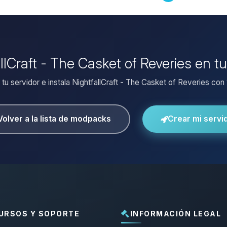
allCraft - The Casket of Reveries en t
 tu servidor e instala NightfallCraft - The Casket of Reveries con 1
Volver a la lista de modpacks
Crear mi servi
URSOS Y SOPORTE
INFORMACIÓN LEGAL