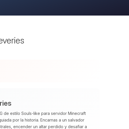
everies
ries
 de estilo Souls‑like para servidor Minecraft
uiada por la historia. Encarnas a un salvador
trales, encender un altar perdido y desafiar a