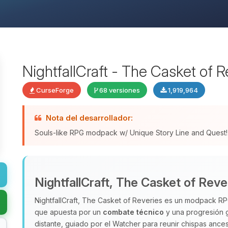
NightfallCraft - The Casket of R
CurseForge
68 versiones
1,919,964
Nota del desarrollador:
Souls-like RPG modpack w/ Unique Story Line and Quest!
NightfallCraft, The Casket of Reve
NightfallCraft, The Casket of Reveries es un modpack RPG
que apuesta por un
combate técnico
y una progresión g
distante, guiado por el Watcher para reunir chispas ances