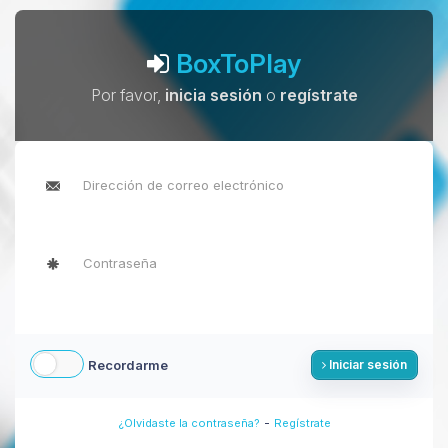
BoxToPlay
Por favor,
inicia sesión
o
regístrate
Recordarme
Iniciar sesión
-
¿Olvidaste la contraseña?
Regístrate