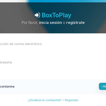
BoxToPlay
Por favor,
inicia sesión
o
regístrate
cordarme
In
-
¿Olvidaste la contraseña?
Regístrate