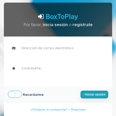
BoxToPlay
Por favor,
inicia sesión
o
regístrate
Recordarme
Iniciar sesión
-
¿Olvidaste la contraseña?
Regístrate