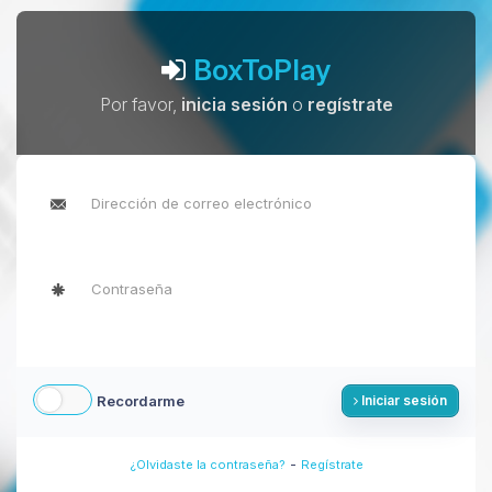
BoxToPlay
Por favor,
inicia sesión
o
regístrate
Recordarme
Iniciar sesión
-
¿Olvidaste la contraseña?
Regístrate