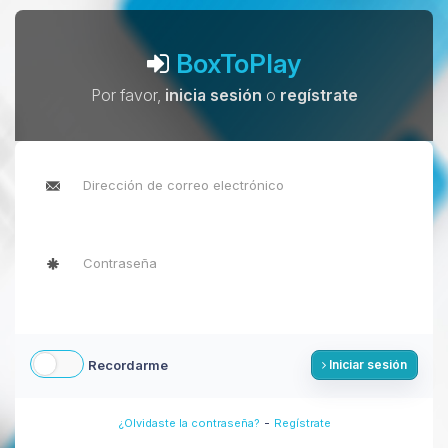
BoxToPlay
Por favor,
inicia sesión
o
regístrate
Recordarme
Iniciar sesión
-
¿Olvidaste la contraseña?
Regístrate